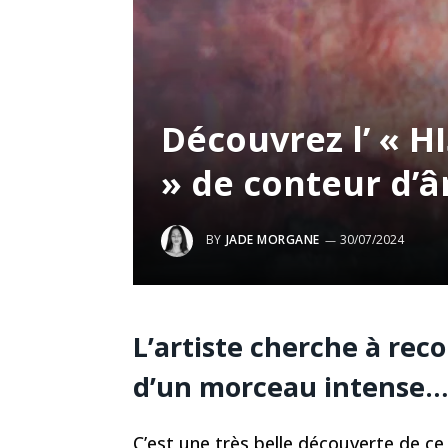
Découvrez l’ « 
» de conteur d’
BY
JADE MORGANE
30/07/2024
L’artiste cherche à rec
d’un morceau intense…
C’est une très belle découverte de c