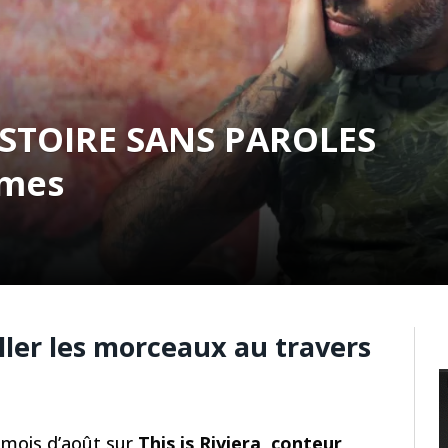
HISTOIRE SANS PAROLES
âmes
oller les morceaux au travers
e mois d’août sur
This is Riviera
,
conteur