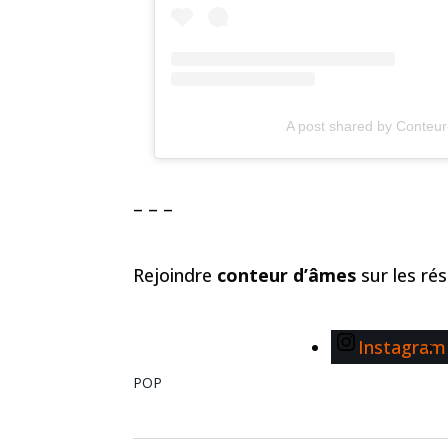
A post shared by Conteu
– – –
Rejoindre
conteur d’âmes
sur les ré
Instagram
POP