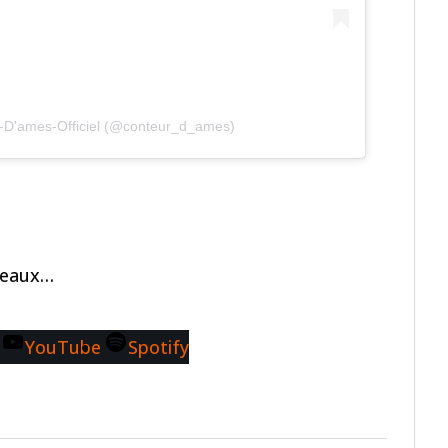
r-D'ames-Officiel (@conteur_d_ames)
seaux…
YouTube
Spotify