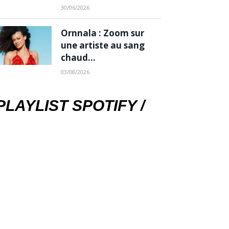
30/06/2026
Ornnala : Zoom sur
une artiste au sang
chaud…
03/08/2026
PLAYLIST SPOTIFY /