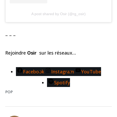
A post shared by Osir (@rg_osir)
– – –
Rejoindre
Osir
sur les réseaux…
Facebook
Instagram
YouTube
Spotify
POP