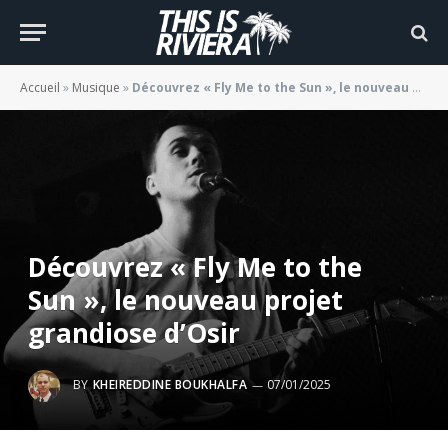
Accueil
»
Musique
»
Découvrez « Fly Me to the Sun », le nouveau projet grandiose d’Osir
Découvrez « Fly Me to the
Sun », le nouveau projet
grandiose d’Osir
BY
KHEIREDDINE BOUKHALFA
07/01/2025