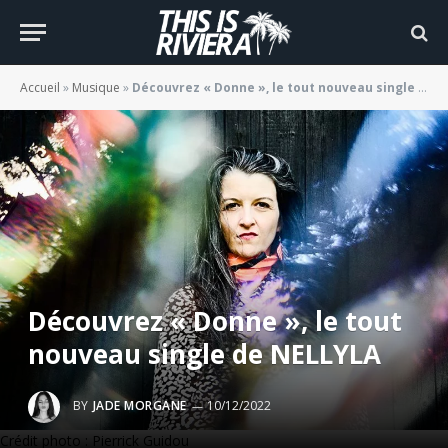
Accueil
»
Musique
»
Découvrez « Donne », le tout nouveau single de NELLYLA
Découvrez « Donne », le tout
nouveau single de NELLYLA
BY
JADE MORGANE
10/12/2022
Crédit photo : Pierrick Guidou