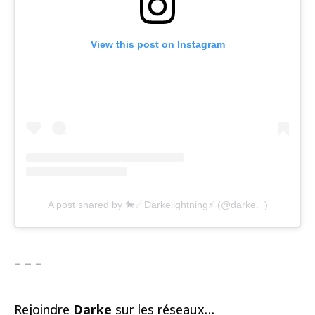
View this post on Instagram
A post shared by 🐎☄Darkelightning⚡ (@darke._)
– – –
Rejoindre
Darke
sur les réseaux…