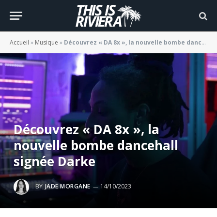
Accueil
»
Musique
»
Découvrez « DA 8x », la nouvelle bombe dancehall signée Darke
Découvrez « DA 8x », la
nouvelle bombe dancehall
signée Darke
BY
JADE MORGANE
14/10/2023