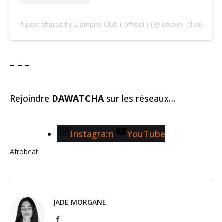
A post shared by L'empire Club ( officiel ) (@lempire_club)
– – –
Rejoindre
DAWATCHA
sur les réseaux…
Instagram
YouTube
Afrobeat
JADE MORGANE
Facebook