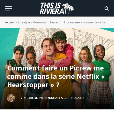
Accueil
»
Lifestyle
»
Comment faire un Picrew me comme dans la série Netflix « Hearstopper » ?
Comment faire un Picrew me
comme dans la série Netflix «
Hearstopper » ?
BY
KHEIREDDINE BOUKHALFA
19/08/2023