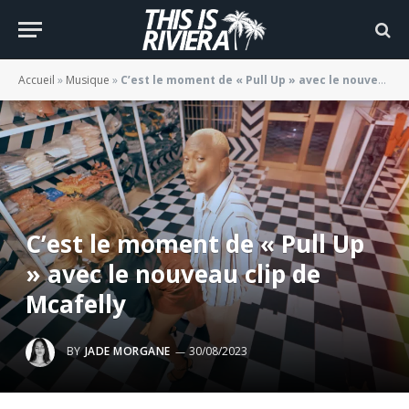
Accueil
»
Musique
»
C’est le moment de « Pull Up » avec le nouveau clip de Mcafelly
C’est le moment de « Pull Up
» avec le nouveau clip de
Mcafelly
BY
JADE MORGANE
30/08/2023