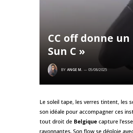
CC off donne un
Sun C »
BY
ANGE M.
05/08/2025
Le soleil tape, les verres tintent, les
son idéale pour accompagner ces inst
tout droit de
Belgique
capture l’esse
rayonnantes. Son flow se déploie av