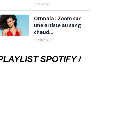
30/06/2026
Ornnala : Zoom sur
une artiste au sang
chaud…
03/08/2026
PLAYLIST SPOTIFY /