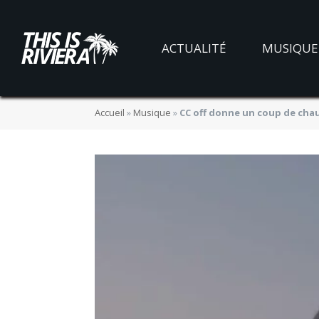
ACTUALITÉ
MUSIQUE
Accueil
»
Musique
»
CC off donne un coup de chau