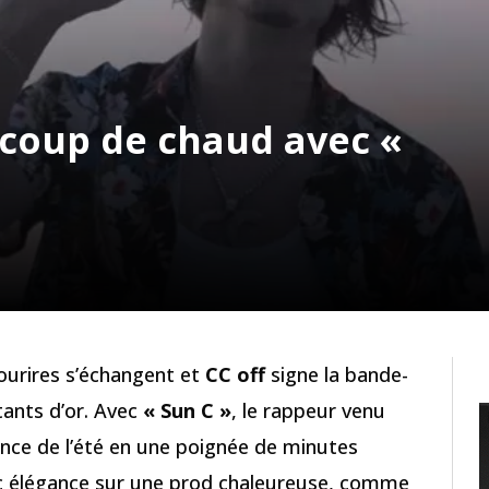
 coup de chaud avec «
 sourires s’échangent et
CC off
signe la bande-
ants d’or. Avec
« Sun C »
, le rappeur venu
nce de l’été en une poignée de minutes
ec élégance sur une prod chaleureuse, comme