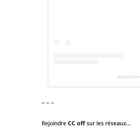
A post shar
– – –
Rejoindre
CC off
sur les réseaux…