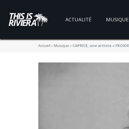
ACTUALITÉ
MUSIQUE
Accueil
»
Musique
»
CAPRICE, une artiste « FROID