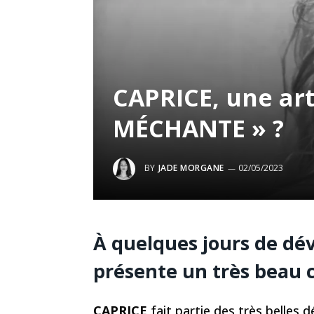
CAPRICE, une art
MÉCHANTE » ?
BY
JADE MORGANE
02/05/2023
À quelques jours de dévo
présente un très beau c
CAPRICE
fait partie des très belles