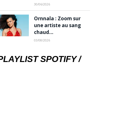
30/06/2026
Ornnala : Zoom sur
une artiste au sang
chaud…
03/08/2026
PLAYLIST SPOTIFY /