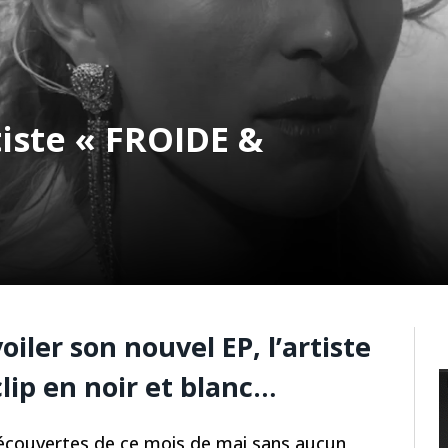
iste « FROIDE &
iler son nouvel EP, l’artiste
lip en noir et blanc…
 découvertes de ce mois de mai sans aucun