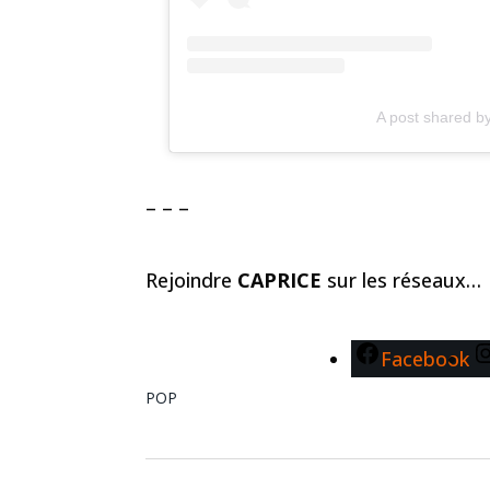
A post shared b
– – –
Rejoindre
CAPRICE
sur les réseaux…
Facebook
POP