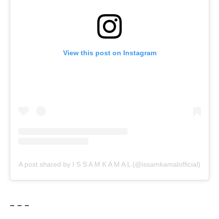
View this post on Instagram
A post shared by I S S A M K A M A L (@issamkamalofficial)
– – –