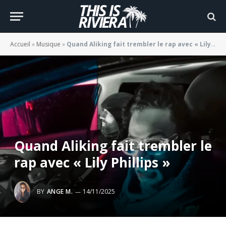
Accueil
»
Musique
»
Quand Aliking fait trembler le rap avec « Lily Phillips »
Quand Aliking fait trembler le
rap avec « Lily Phillips »
BY
ANGE M.
14/11/2025