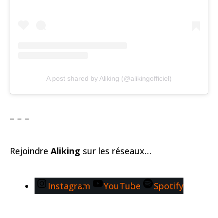
A post shared by Aliking (@alikingofficiel)
– – –
Rejoindre
Aliking
sur les réseaux…
Instagram
YouTube
Spotify