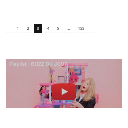
Précédent
Suivant
1
2
3
4
5
…
155