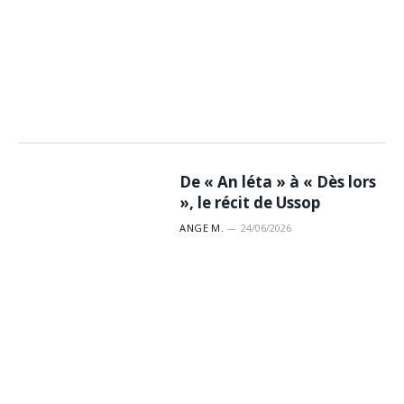
De « An léta » à « Dès lors
», le récit de Ussop
ANGE M.
24/06/2026