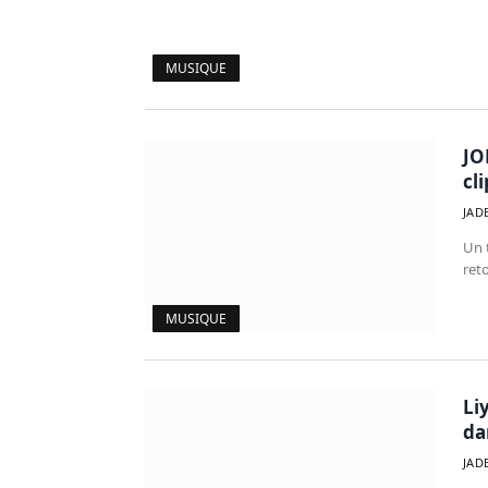
MUSIQUE
JO
cli
JAD
Un 
reto
MUSIQUE
Li
da
JAD