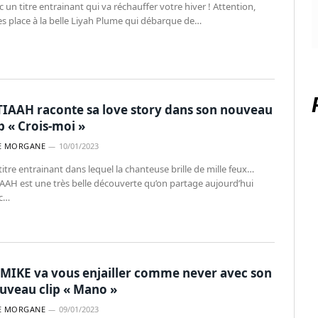
 un titre entrainant qui va réchauffer votre hiver ! Attention,
tes place à la belle Liyah Plume qui débarque de…
TIAAH raconte sa love story dans son nouveau
ip « Crois-moi »
E MORGANE
10/01/2023
itre entrainant dans lequel la chanteuse brille de mille feux…
IAAH est une très belle découverte qu’on partage aujourd’hui
c…
 MIKE va vous enjailler comme never avec son
uveau clip « Mano »
E MORGANE
09/01/2023