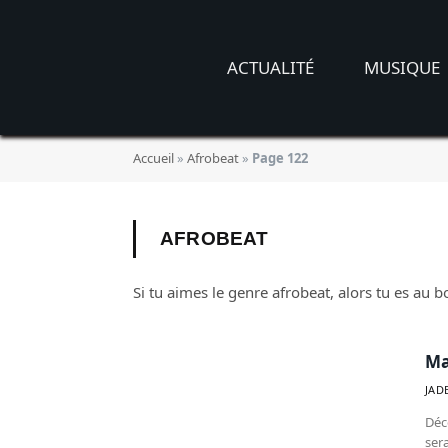
ACTUALITÉ
MUSIQUE
Accueil
»
Afrobeat
»
Page 122
AFROBEAT
Si tu aimes le genre afrobeat, alors tu es au b
Ma
JAD
Déc
ser