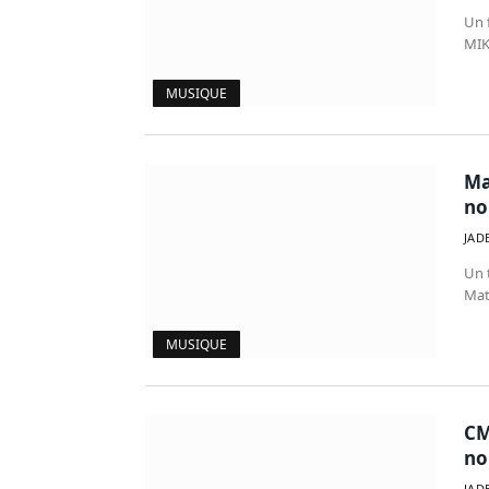
Un f
MIK
MUSIQUE
Ma
no
JAD
Un t
Mat
MUSIQUE
CM
no
JAD