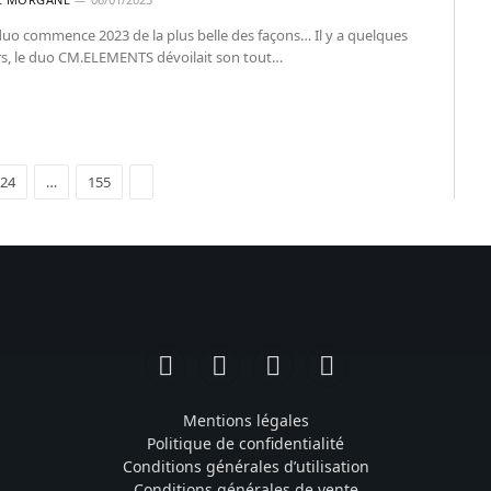
duo commence 2023 de la plus belle des façons… Il y a quelques
rs, le duo CM.ELEMENTS dévoilait son tout…
Suivant
24
…
155
Facebook
Instagram
TikTok
YouTube
Mentions légales
Politique de confidentialité
Conditions générales d’utilisation
Conditions générales de vente