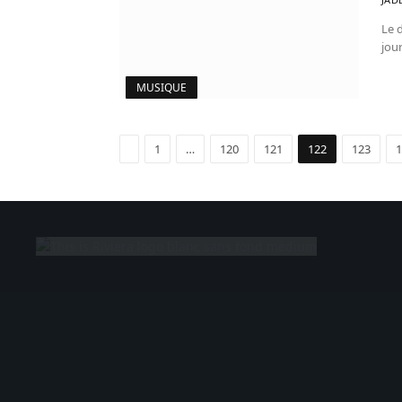
Le 
jou
MUSIQUE
Précédent
1
…
120
121
122
123
1