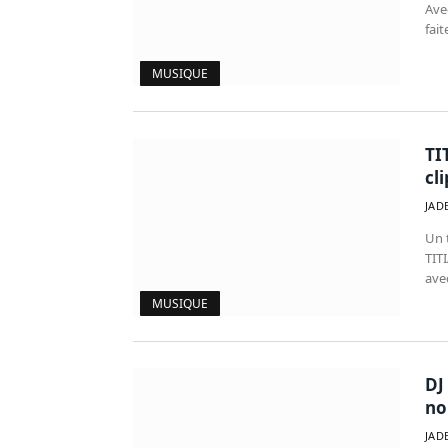
Avec
fai
MUSIQUE
TI
cl
JAD
Un t
TIT
ave
MUSIQUE
DJ
no
JAD