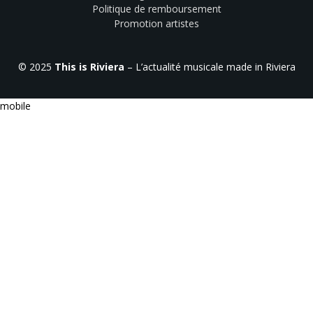
Politique de remboursement
Promotion artistes
© 2025
This is Riviera
– L’actualité musicale made in Riviera