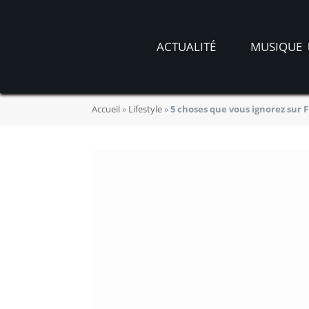
ACTUALITÉ
MUSIQUE
Accueil
»
Lifestyle
»
5 choses que vous ignorez sur 