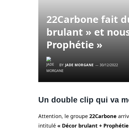
22Carbone fait d
brulant » et nou
Prophétie »
BY
JADE MORGANE
30/12/2022
Un double clip qui va m
Attention, le groupe
22Carbone
arriv
intitulé
« Décor brulant + Prophétie