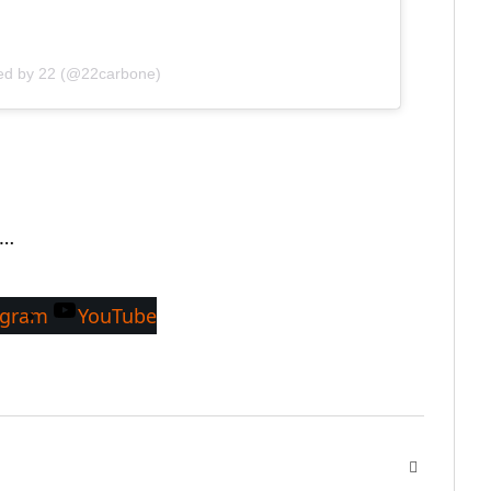
red by 22 (@22carbone)
x…
agram
YouTube
Facebook