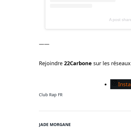
A post sha
——
Rejoindre
22Carbone
sur les réseau
Inst
Club
Rap FR
JADE MORGANE