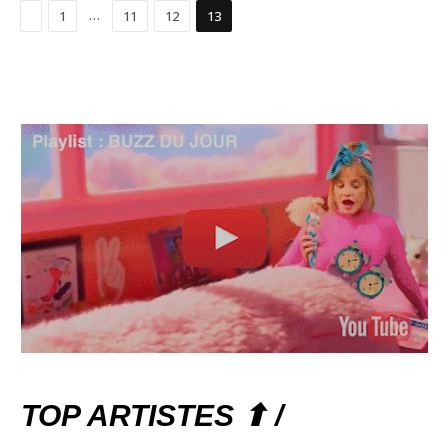
Précédent
…
1
11
12
13
TOP ARTISTES ⬆ /