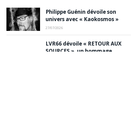
Philippe Guénin dévoile son
univers avec « Kaokosmos »
27/07/2026
LVR66 dévoile « RETOUR AUX
SOURCES », un hommage
vibrant au rap d’hier
30/06/2026
Ornnala : Zoom sur une artiste
au sang chaud…
03/08/2026
PLAYLIST SPOTIFY /