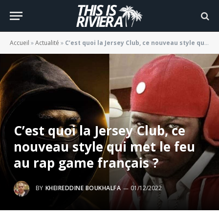
Accueil
»
Actualité
»
C’est quoi la Jersey Club, ce nouveau style qui met le feu au rap game français ?
C’est quoi la Jersey Club, ce
nouveau style qui met le feu
au rap game français ?
BY
KHEIREDDINE BOUKHALFA
01/12/2022