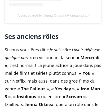
A post shared by Jenna Ortega (@jennaortega)
Ses anciens rôles
Si vous vous êtes dit
« Je suis sûre l’avoir déjà vue
quelque part »
en visionnant la série
« Mercredi
»
, c’est normal ! La jeune actrice a joué dans pas
mal de films et séries plutôt connus.
« You »
sur Netflix, mais aussi dans des gros films du
genre
« The Fallout »
,
« Yes day »
,
« Iron Man
3 »
,
« Insidious »
ou encore
« Scream »
.
D’ailleurs,
Jenna Ortega
jouera un rôle dans le