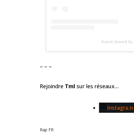
A post shared by 
– – –
Rejoindre
Tml
sur les réseaux…
Instagram
Rap FR