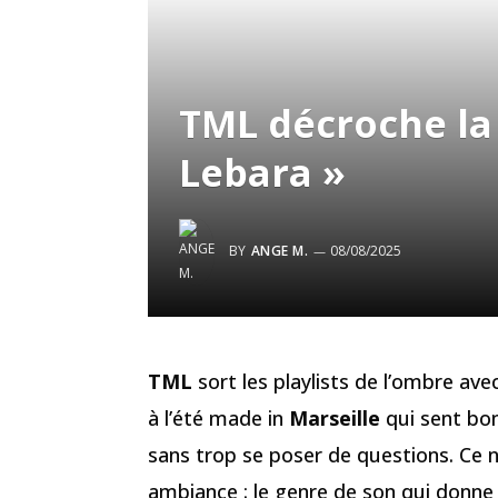
TML décroche la 
Lebara »
BY
ANGE M.
08/08/2025
TML
sort les playlists de l’ombre a
à l’été made in
Marseille
qui sent bon
sans trop se poser de questions. Ce n
ambiance : le genre de son qui donn