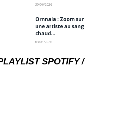
30/06/2026
Ornnala : Zoom sur
une artiste au sang
chaud…
03/08/2026
PLAYLIST SPOTIFY /