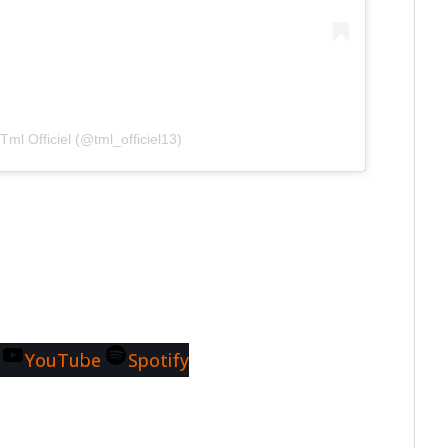
Tml Officiel (@tml_officiel13)
YouTube
Spotify