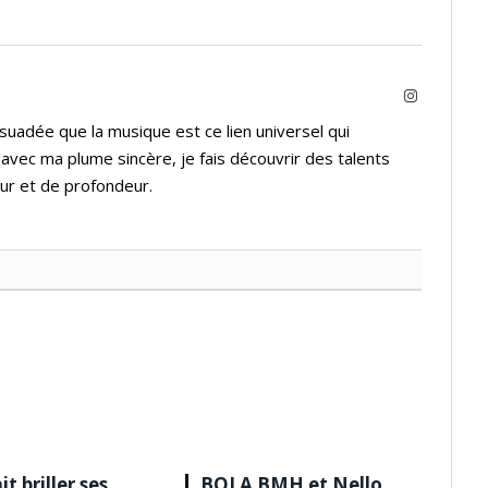
Instagram
suadée que la musique est ce lien universel qui
 avec ma plume sincère, je fais découvrir des talents
ur et de profondeur.
it briller ses
BOLA BMH et Nello