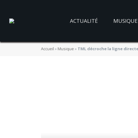
ACTUALITÉ
MUSIQUE
Accueil
»
Musique
»
TML décroche la ligne directe