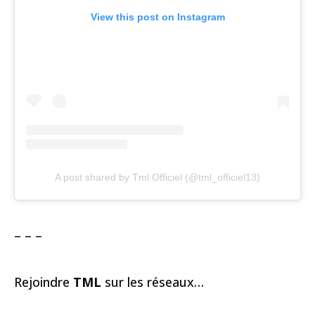
View this post on Instagram
A post shared by Tml Officiel (@tml_officiel13)
– – –
Rejoindre
TML
sur les réseaux…