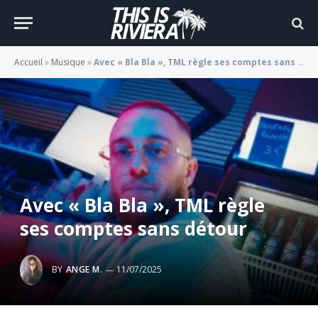
Accueil
»
Musique
»
Avec « Bla Bla », TML règle ses comptes sans détour
Avec « Bla Bla », TML règle
ses comptes sans détour
BY
ANGE M.
11/07/2025