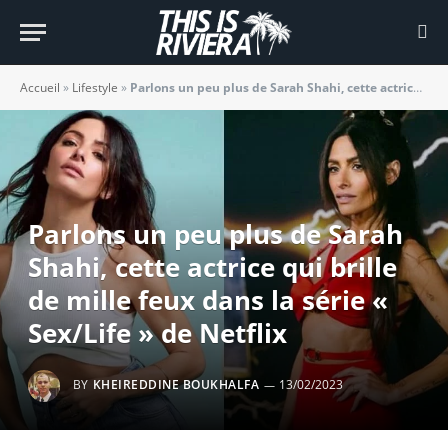
Accueil
»
Lifestyle
»
Parlons un peu plus de Sarah Shahi, cette actrice qui brille de mille feux dans la série « Sex/Life » de Netflix
Parlons un peu plus de Sarah
Shahi, cette actrice qui brille
de mille feux dans la série «
Sex/Life » de Netflix
BY
KHEIREDDINE BOUKHALFA
13/02/2023