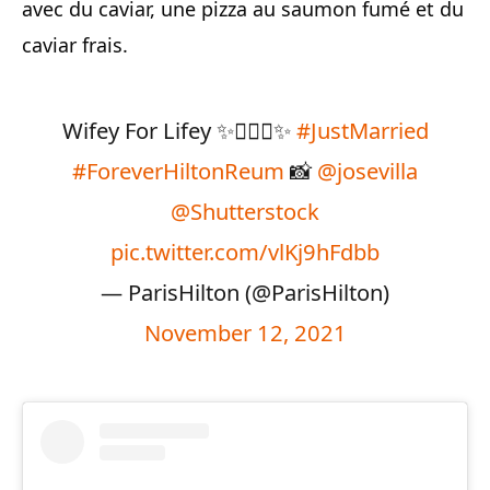
avec du caviar, une pizza au saumon fumé et du
caviar frais.
Wifey For Lifey ✨👰🏼‍♀️✨
#JustMarried
#ForeverHiltonReum
📸
@josevilla
@Shutterstock
pic.twitter.com/vlKj9hFdbb
— ParisHilton (@ParisHilton)
November 12, 2021