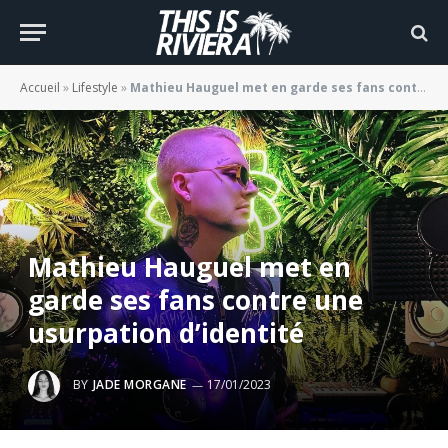
Accueil
»
Lifestyle
»
Mathieu Hauguel met en garde ses fans contre une usurpation d’identité
Mathieu Hauguel met en
garde ses fans contre une
usurpation d’identité
BY
JADE MORGANE
17/01/2023