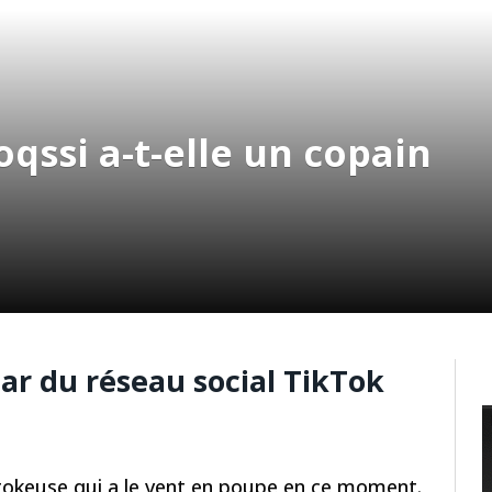
qssi a-t-elle un copain
tar du réseau social TikTok
ktokeuse qui a le vent en poupe en ce moment.