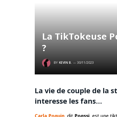
La TikTokeuse Po
?
BY
KEVIN B.
30/11/2023
La vie de couple de la s
interesse les fans…
Carla Poquin
, dit
Poqssi
, est une ti