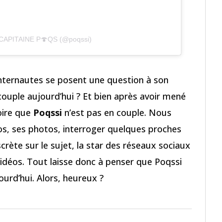
y CAPITAINE P🍄QS (@poqssi)
nternautes se posent une question à son
 couple aujourd’hui ? Et bien après avoir mené
oire que
Poqssi
n’est pas en couple. Nous
s, ses photos, interroger quelques proches
iscrète sur le sujet, la star des réseaux sociaux
 vidéos. Tout laisse donc à penser que Poqssi
ourd’hui. Alors, heureux ?