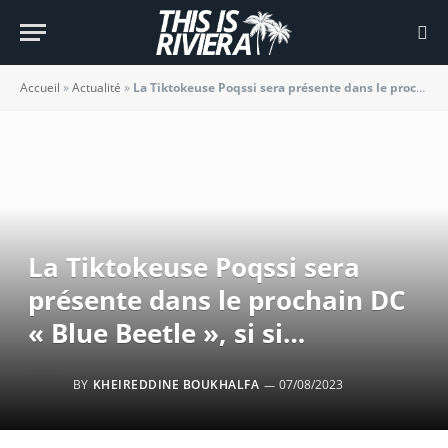
Accueil
»
Actualité
»
La Tiktokeuse Poqssi sera présente dans le prochain DC « Blue Beetle », si si…
La Tiktokeuse Poqssi sera
présente dans le prochain DC
« Blue Beetle », si si…
BY
KHEIREDDINE BOUKHALFA
07/08/2023