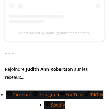
A post shared by Judith (@judithannrobertson)
– – –
Rejoindre
Judith Ann Robertson
sur les
réseaux…
Facebook
Instagram
YouTube
TikTok
Spotify