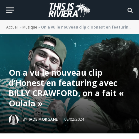
Accueil
»
Musique
»
On a vu le nouveau clip d’Honest en featuring avec BILLY CRAWFORD, on a fait « Oulala »
On a vu le nouveau clip
d’Honest en featuring avec
BILLY CRAWFORD, on a fait «
Oulala »
BY
JADE MORGANE
08/02/2024