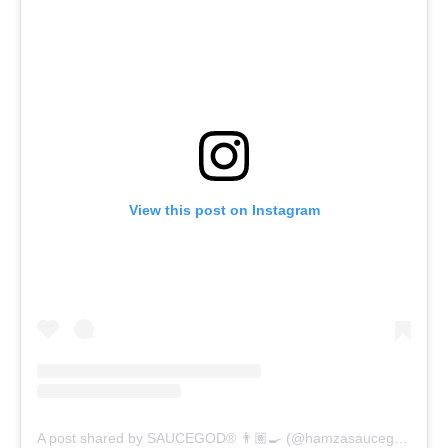
View this post on Instagram
A post shared by SAUCEGOD® 👨🏽‍🍳 (@hamzasaucegod)