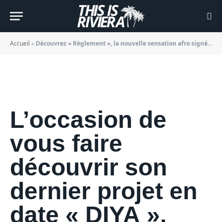
signée Kany
BY
JADE MORGANE BLOGGER
20/10/2022
Accueil
»
Découvrez « Règlement », la nouvelle sensation afro signée Kany
L’occasion de
vous faire
découvrir son
dernier projet en
date « DIYA ».