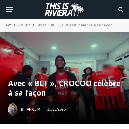
Accueil
»
Musique
»
Avec « BLT », CROCOO célèbre à sa façon
Avec « BLT », CROCOO célèbre
à sa façon
BY
ANGE M.
25/05/2026