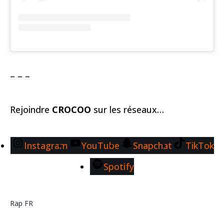
– – –
Rejoindre
CROCOO
sur les réseaux…
Instagram
YouTube
Snapchat
TikTok
Spotify
Rap FR