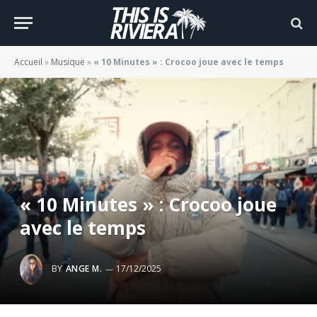
Accueil
»
Musique
»
« 10 Minutes » : Crocoo joue avec le temps
« 10 Minutes » : Crocoo joue
avec le temps
BY
ANGE M.
17/12/2025