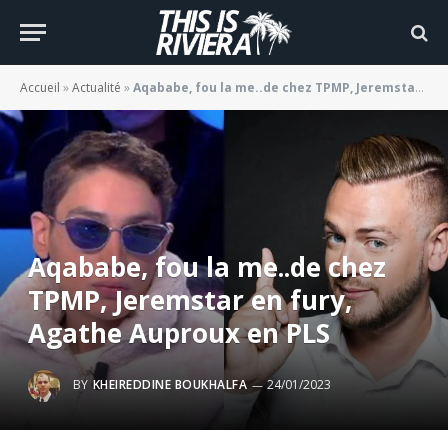
Accueil
»
Actualité
»
Aqababe, fou la me..de chez TPMP, Jeremstar en fury, Agathe Auproux en PLS
Aqababe, fou la me..de chez
TPMP, Jeremstar en fury,
Agathe Auproux en PLS
BY
KHEIREDDINE BOUKHALFA
24/01/2023