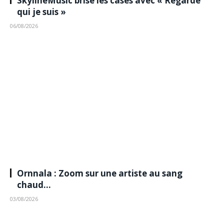
SkylineMusic brise les cases avec « Regarde
qui je suis »
06/08/2026
Ornnala : Zoom sur une artiste au sang
chaud…
03/08/2026