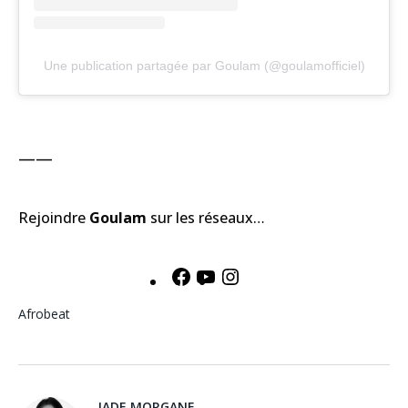
Une publication partagée par Goulam (@goulamofficiel)
——
Rejoindre
Goulam
sur les réseaux…
Facebook
YouTube
Instagram
Afrobeat
JADE MORGANE