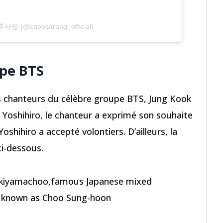
 추사랑 (@choosarang_official)
upe BTS
es chanteurs du célèbre groupe BTS, Jung Kook
 Yoshihiro, le chanteur a exprimé son souhaite
shihiro a accepté volontiers. D’ailleurs, la
ci-dessous.
kiyamachoo,famous Japanese mixed
ll known as Choo Sung-hoon