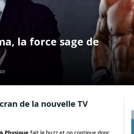
a, la force sage de
023
cran de la nouvelle TV
% Physique
fait le buzz et on continue donc