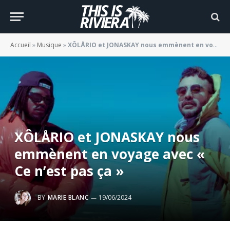
Accueil
»
Musique
»
XÔLÅRIO et JONASKAY nous emmènent en voyage avec « Ce n’est pas ça »
XÔLÅRIO et JONASKAY nous
emmènent en voyage avec «
Ce n’est pas ça »
BY
MARIE BLANC
19/06/2024