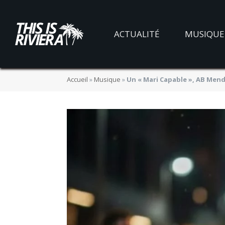
ACTUALITÉ
MUSIQUE
Accueil
»
Musique
»
Un « Mari Capable », AB Mendo