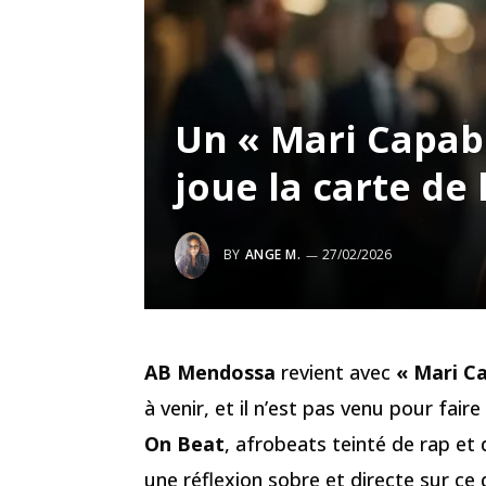
Un « Mari Capab
joue la carte de 
BY
ANGE M.
27/02/2026
AB Mendossa
revient avec
« Mari C
à venir, et il n’est pas venu pour fai
On Beat
, afrobeats teinté de rap et
une réflexion sobre et directe sur ce