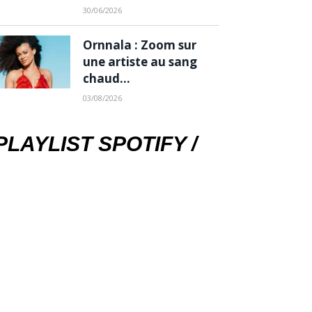
30/06/2026
Ornnala : Zoom sur
une artiste au sang
chaud…
03/08/2026
PLAYLIST SPOTIFY /