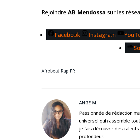
Rejoindre
AB Mendossa
sur les rése
Facebook
Instagram
YouT
S
Afrobeat
Rap FR
ANGE M.
Passionnée de rédaction mus
universel qui rassemble tout
je fais découvrir des talent
profondeur.