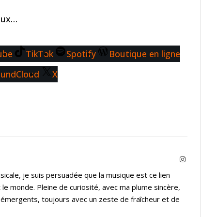
aux…
ube
TikTok
Spotify
Boutique en ligne
oundCloud
X
Instagram
icale, je suis persuadée que la musique est ce lien
 le monde. Pleine de curiosité, avec ma plume sincère,
s émergents, toujours avec un zeste de fraîcheur et de