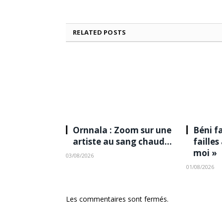
RELATED
POSTS
Ornnala : Zoom sur une
Béni fa
artiste au sang chaud…
failles
moi »
03/08/2026
01/08/2026
Les commentaires sont fermés.