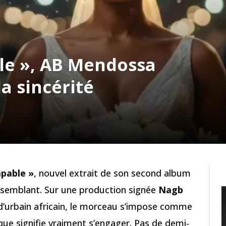
le », AB Mendossa
la sincérité
apable »
, nouvel extrait de son second album
re semblant. Sur une production signée
Nagb
 d’urbain africain, le morceau s’impose comme
 que signifie vraiment s’engager. Pas de demi-