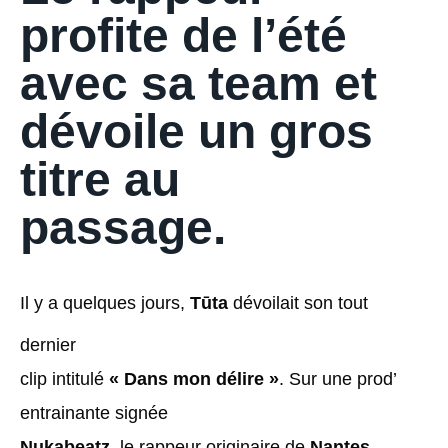
profite de l’été
avec sa team et
dévoile un gros
titre au
passage.
Il y a quelques jours,
Tūta
dévoilait son tout
dernier
clip intitulé
« Dans mon délire »
. Sur une prod’
entrainante signée
Nukabeatz
, le rappeur originaire de
Nantes