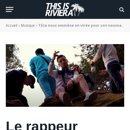
mon délire »
BY
JADE MORGANE BLOGGER
13/07/2021
Accueil
»
Musique
»
Tūta nous emmène en virée pour son nouveau clip « Dans mon délire »
Le rappeur