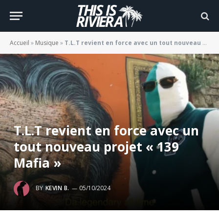
Accueil
»
Musique
»
T.L.T revient en force avec un tout nouveau projet « 139 Mafia »
T.L.T revient en force avec un
tout nouveau projet « 139
Mafia »
BY
KEVIN B.
05/10/2024