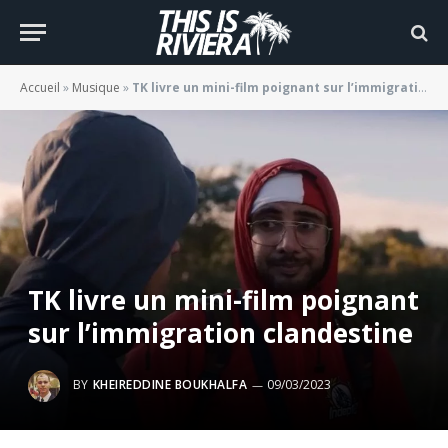
Accueil
»
Musique
»
TK livre un mini-film poignant sur l’immigration clandestine
TK livre un mini-film poignant
sur l’immigration clandestine
BY
KHEIREDDINE BOUKHALFA
09/03/2023