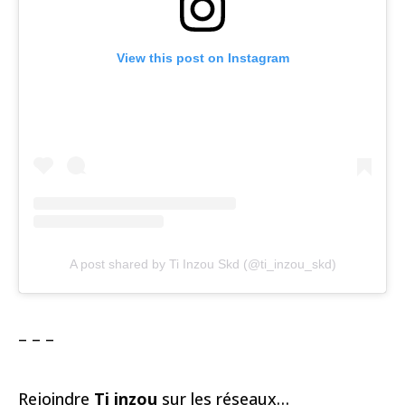
View this post on Instagram
A post shared by Ti Inzou Skd (@ti_inzou_skd)
– – –
Rejoindre
Ti inzou
sur les réseaux…