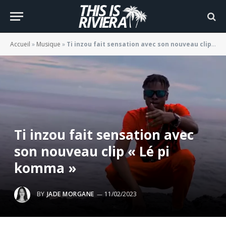
Accueil
»
Musique
»
Ti inzou fait sensation avec son nouveau clip « Lé pi komma »
Ti inzou fait sensation avec
son nouveau clip « Lé pi
komma »
BY
JADE MORGANE
11/02/2023