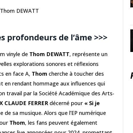
L) Thom DEWATT
es profondeurs de l’âme
>>>
um vinyle de
Thom DEWATT
, représente un
lles explorations sonores et réflexions
ts en face A,
Thom
cherche à toucher des
out en rendant hommage aux influences qui
on travail par la Société Académique des Arts-
IX CLAUDE FERRER
décerné pour
« Si je
tée de sa musique. Alors que l’EP numérique
pour
Thom
, les fans peuvent également
mances live annoncées pour 2024, promettant