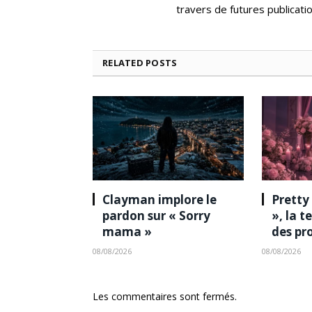
travers de futures publicatio
RELATED
POSTS
Clayman implore le
Pretty
pardon sur « Sorry
», la 
mama »
des pr
08/08/2026
08/08/2026
Les commentaires sont fermés.