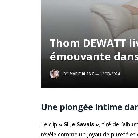
Thom DEWATT li
émouvante dans «
BY
MARIE BLANC
12/03/2024
Une plongée intime dans
Le clip
« Si Je Savais »
, tiré de l’alb
révèle comme un joyau de pureté et d’