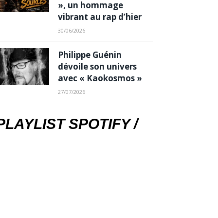
», un hommage
vibrant au rap d’hier
30/06/2026
Philippe Guénin
dévoile son univers
avec « Kaokosmos »
27/07/2026
PLAYLIST SPOTIFY /