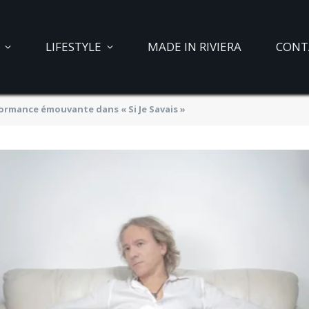
LIFESTYLE
MADE IN RIVIERA
CONT
rmance émouvante dans « Si Je Savais »