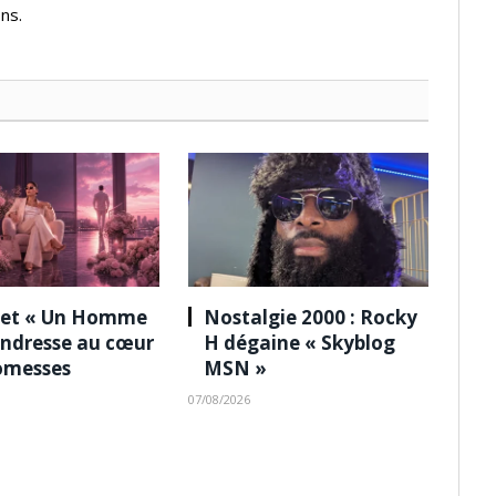
ns.
 et « Un Homme
Nostalgie 2000 : Rocky
tendresse au cœur
H dégaine « Skyblog
omesses
MSN »
07/08/2026