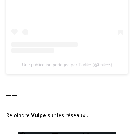
Une publication partagée par T-Mike (@tmike6)
——
Rejoindre
Vulpe
sur les réseaux…