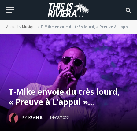
Accueil
»
Musique
»
T-Mike envoie du très lourd, « Preuve à L’appui »…
T-Mike envoie du très lourd,
« Preuve à L’appui »…
BY
KEVIN B.
14/08/2022