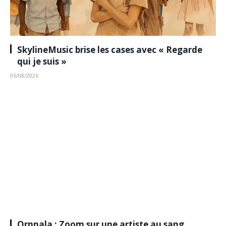
SkylineMusic brise les cases avec « Regarde
qui je suis »
06/08/2026
Ornnala : Zoom sur une artiste au sang