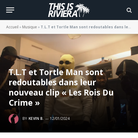
Accueil
»
Musique
»
T.L.T et Tortle Man sont redoutables dans leur nouveau clip « Les Rois Du Crime »
T.L.T et Tortle Man sont
redoutables dans leur
nouveau clip « Les Rois Du
Crime »
BY
KEVIN B.
12/01/2024