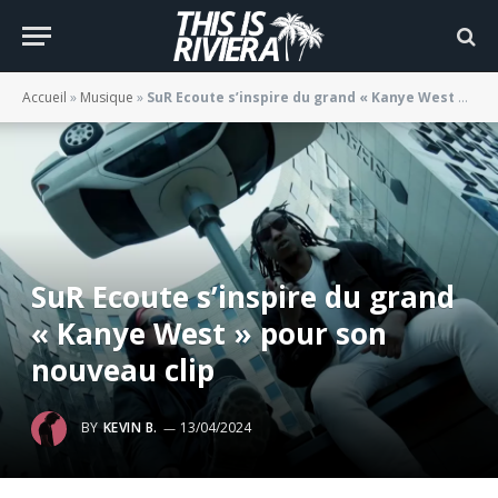
Accueil
»
Musique
»
SuR Ecoute s’inspire du grand « Kanye West » pour son nouveau clip
SuR Ecoute s’inspire du grand
« Kanye West » pour son
nouveau clip
BY
KEVIN B.
13/04/2024