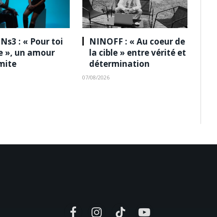
Ns3 : « Pour toi
NINOFF : « Au coeur de
le », un amour
la cible » entre vérité et
imite
détermination
07/08/2026
Facebook
Instagram
TikTok
YouTube