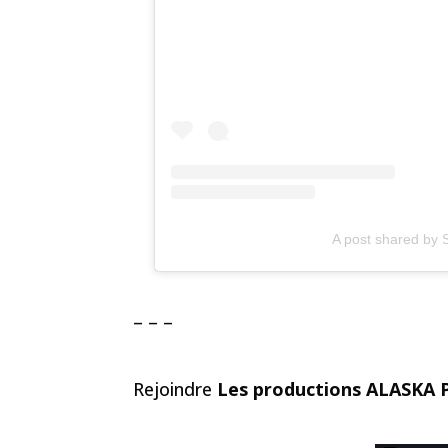
A post shared by 
– – –
Rejoindre
Les productions ALASKA 