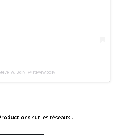
Steve W. Boily (@stevew.boily)
Productions
sur les réseaux…