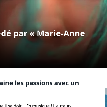
édé par « Marie-Anne
aine les passions avec un
il se doit… En musique ! L’auteur-