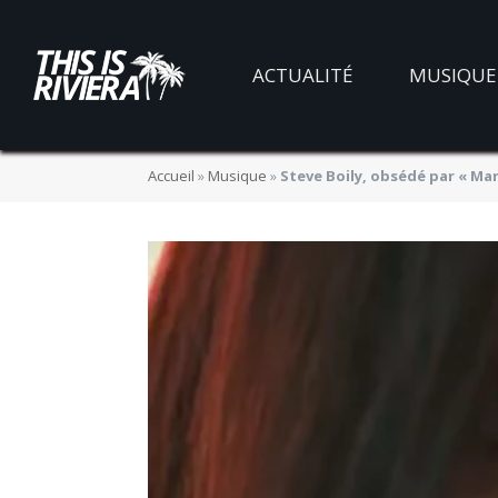
ACTUALITÉ
MUSIQUE
Accueil
»
Musique
»
Steve Boily, obsédé par « Ma