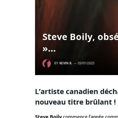
Steve Boily, obs
»…
BY
KEVIN B.
03/01/2025
L’artiste canadien déch
nouveau titre brûlant !
Steve Boily
commence l’année comme 