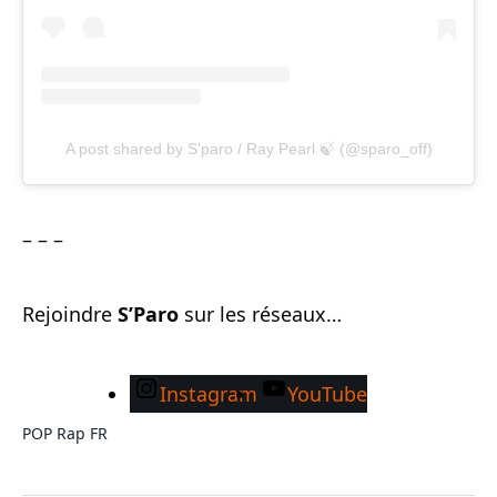
A post shared by S'paro / Ray Pearl 🍃 (@sparo_off)
– – –
Rejoindre
S’Paro
sur les réseaux…
Instagram
YouTube
POP
Rap FR