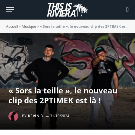
Accueil
»
Musique
»
« Sors la teille », le nouveau clip des 2PTIMEK est là !
« Sors la teille », le nouveau
clip des 2PTIMEK est là !
BY
KEVIN B.
31/10/2024