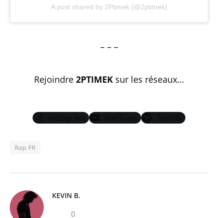
A post shared by 2Ptimek (@2ptimek)
– – –
Rejoindre
2PTIMEK
sur les réseaux…
Instagram
YouTube
Spotify
Rap FR
KEVIN B.
Website
Instagram