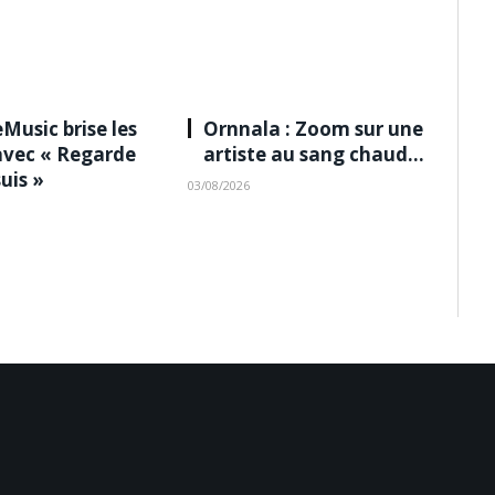
Music brise les
Ornnala : Zoom sur une
avec « Regarde
artiste au sang chaud…
suis »
03/08/2026