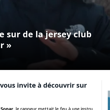
e sur de la jersey club
r »
vous invite à découvrir sur
e
Sonar
, le rappeur mettait le feu à une instru