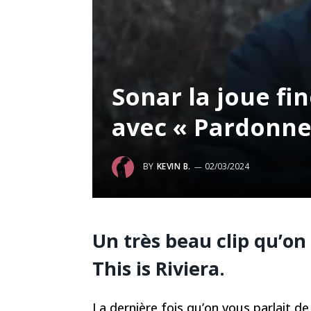
Sonar la joue fin
avec « Pardonne
BY
KEVIN B.
02/03/2024
Un très beau clip qu’on 
This is Riviera.
La dernière fois qu’on vous parlait d