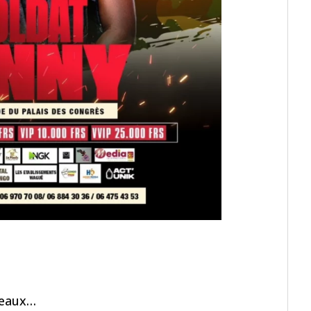
seaux…