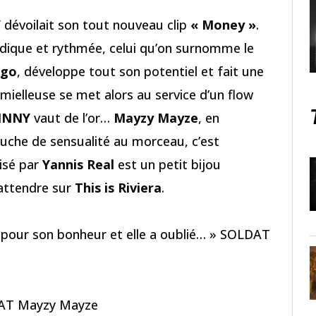
Y
dévoilait son tout nouveau clip
« Money »
.
dique et rythmée, celui qu’on surnomme le
ngo
, développe tout son potentiel et fait une
 mielleuse se met alors au service d’un flow
INNY
vaut de l’or…
Mayzy Mayze
, en
ouche de sensualité au morceau, c’est
lisé par
Yannis Real
est un petit bijou
 attendre sur
This is Riviera
.
ir, pour son bonheur et elle a oublié… » SOLDAT
AT Mayzy Mayze