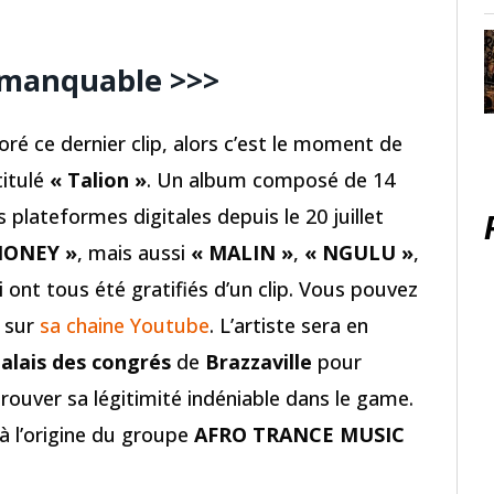
immanquable >>>
é ce dernier clip, alors c’est le moment de
titulé
« Talion »
. Un album composé de 14
s plateformes digitales depuis le 20 juillet
MONEY »
, mais aussi
« MALIN »
,
« NGULU »
,
 ont tous été gratifiés d’un clip. Vous pouvez
e sur
sa chaine Youtube
. L’artiste sera en
alais des congrés
de
Brazzaville
pour
rouver sa légitimité indéniable dans le game.
 à l’origine du groupe
AFRO TRANCE MUSIC