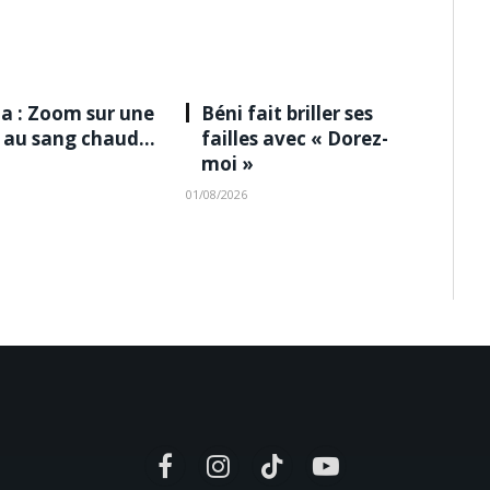
a : Zoom sur une
Béni fait briller ses
e au sang chaud…
failles avec « Dorez-
moi »
01/08/2026
Facebook
Instagram
TikTok
YouTube