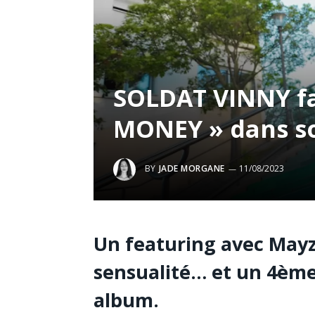
SOLDAT VINNY fai
MONEY » dans so
BY
JADE MORGANE
11/08/2023
Un featuring avec Mayz
sensualité… et un 4ème 
album.